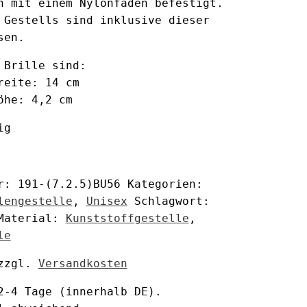
n mit einem Nylonfaden befestigt.
 Gestells sind inklusive dieser
sen.
 Brille sind:
reite: 14 cm
öhe: 4,2 cm
ig
er:
191-(7.2.5)BU56
Kategorien:
lengestelle
,
Unisex
Schlagwort:
Material:
Kunststoffgestelle
,
le
zzgl.
Versandkosten
2-4 Tage
(innerhalb DE).