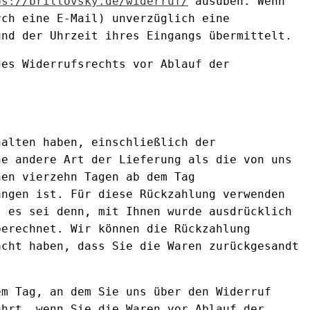
ps://brillovsky.de
/widerruf
/
ausüben. Wenn
rch eine E-Mail) unverzüglich eine
und der Uhrzeit ihres Eingangs übermittelt.
des Widerrufsrechts vor Ablauf der
halten haben, einschließlich der
ne andere Art der Lieferung als die von uns
nen vierzehn Tagen ab dem Tag
angen ist. Für diese Rückzahlung verwenden
, es sei denn, mit Ihnen wurde ausdrücklich
berechnet. Wir können die Rückzahlung
acht haben, dass Sie die Waren zurückgesandt
em Tag, an dem Sie uns über den Widerruf
ahrt, wenn Sie die Waren vor Ablauf der