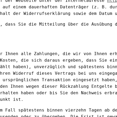
uf der Webseite unter der Internetadresse
htt
 auf einem dauerhaften Datenträger (z. B. du
halt der Widerrufserklärung sowie dem Datum 
, dass Sie die Mitteilung über die Ausübung 
r Ihnen alle Zahlungen, die wir von Ihnen er
Kosten, die sich daraus ergeben, dass Sie ei
ählt haben), unverzüglich und spätestens bin
hren Widerruf dieses Vertrags bei uns eingeg
 ursprünglichen Transaktion eingesetzt haben
den Ihnen wegen dieser Rückzahlung Entgelte 
rhalten haben oder bis Sie den Nachweis erbr
unkt ist.
m Fall spätestens binnen vierzehn Tagen ab d
usenden oder zu übergeben. Die Frist ist gew