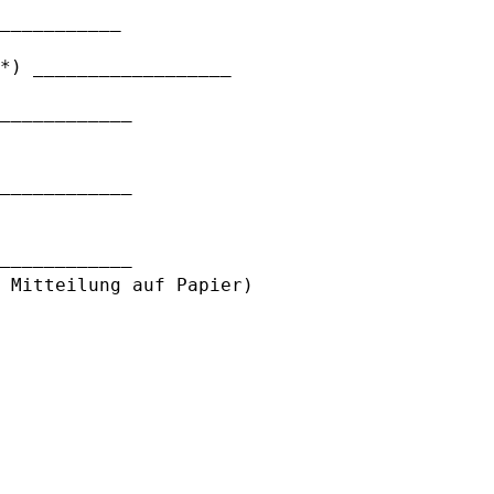
___________
*) __________________
____________
____________
____________
 Mitteilung auf Papier)