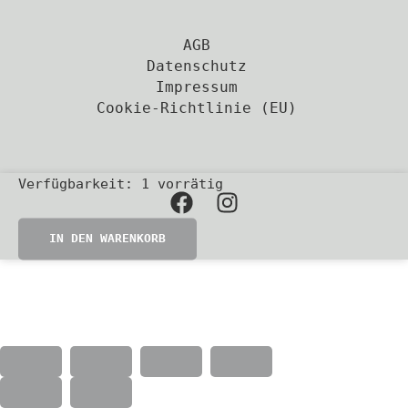
AGB
Datenschutz
Impressum
Cookie-Richtlinie (EU)
Gold-
Verfügbarkeit:
1 vorrätig
violette
Trend
IN DEN WARENKORB
Company
Damen
Vintage-
Brille,
1980er/90er-
Jahre
Menge